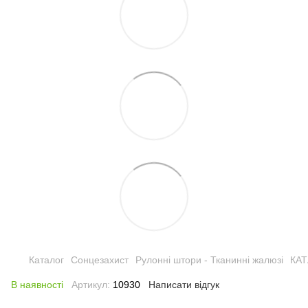
Каталог
Сонцезахист
Рулонні штори - Тканинні жалюзі
КА
В наявності
Артикул:
10930
Написати відгук