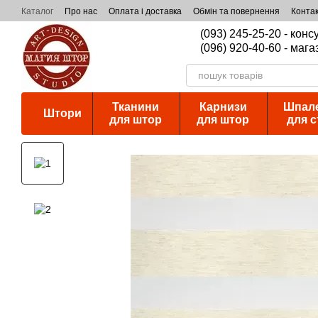
Перейти к основному контенту
Каталог
Про нас
Оплата і доставка
Обмін та повернення
Конта
(093) 245-25-20 - кон
(096) 920-40-60 - мага
Тканини
Карнизи
Шпал
Штори
для штор
для штор
для с