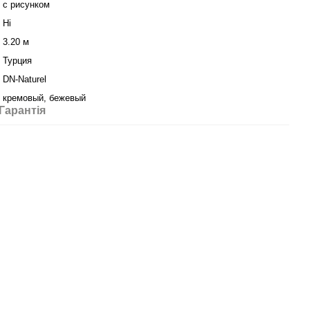
с рисунком
Ні
3.20 м
Турция
DN-Naturel
кремовый, бежевый
Гарантія