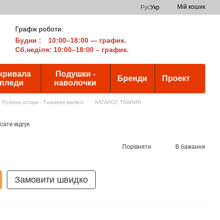
Мій кошик
Рус
Укр
Графік роботи:
Будни
:
10:00–18:00 — график.
Сб,неділя: 10:00–18:00 – график.
кривала
Подушки -
Бренди
Проект
 пледи
наволочки
Рулонні штори - Тканинні жалюзі
КАТАЛОГ ТКАНИН
ати відгук
Порівняти
В бажання
Замовити швидко