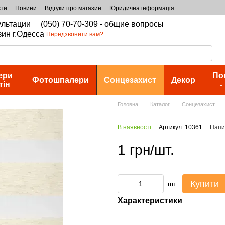
кти
Новини
Відгуки про магазин
Юридична інформація
сультации
(050) 70-70-309 - общие вопросы
зин г.Одесса
Передзвонити вам?
ери
По
Фотошпалери
Сонцезахист
Декор
тін
-
Головна
Каталог
Сонцезахист
В наявності
Артикул: 10361
Напис
1 грн/шт.
Купити
шт.
Характеристики