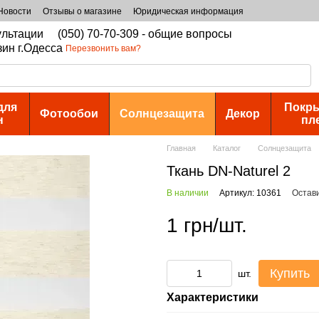
Новости
Отзывы о магазине
Юридическая информация
сультации
(050) 70-70-309 - общие вопросы
зин г.Одесса
Перезвонить вам?
для
Покры
Фотообои
Солнцезащита
Декор
н
пл
Главная
Каталог
Солнцезащита
Ткань DN-Naturel 2
В наличии
Артикул: 10361
Остав
1 грн/шт.
Купить
шт.
Характеристики