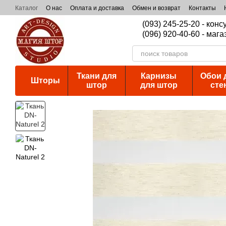
Перейти к основному контенту
Каталог
О нас
Оплата и доставка
Обмен и возврат
Контакты
(093) 245-25-20 - кон
(096) 920-40-60 - мага
Ткани для
Карнизы
Обои 
Шторы
штор
для штор
сте