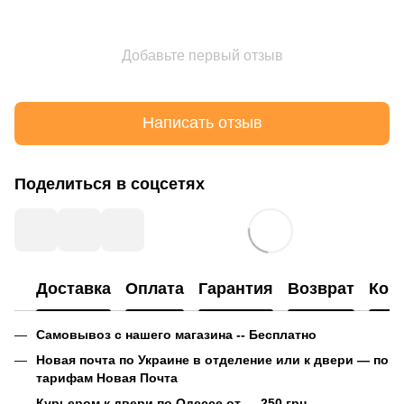
Добавьте первый отзыв
Написать отзыв
Поделиться в соцсетях
Доставка
Оплата
Гарантия
Возврат
Кон
Самовывоз с нашего магазина -- Бесплатно
Новая почта по Украине в отделение или к двери — по
тарифам Новая Почта
Курьером к двери по Одессе от — 250 грн