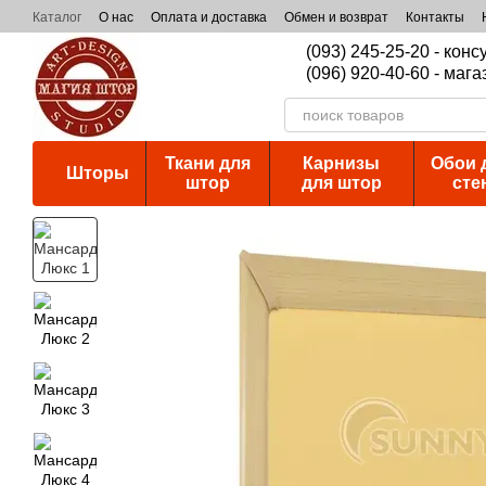
Перейти к основному контенту
Каталог
О нас
Оплата и доставка
Обмен и возврат
Контакты
(093) 245-25-20 - кон
(096) 920-40-60 - мага
Ткани для
Карнизы
Обои 
Шторы
штор
для штор
сте