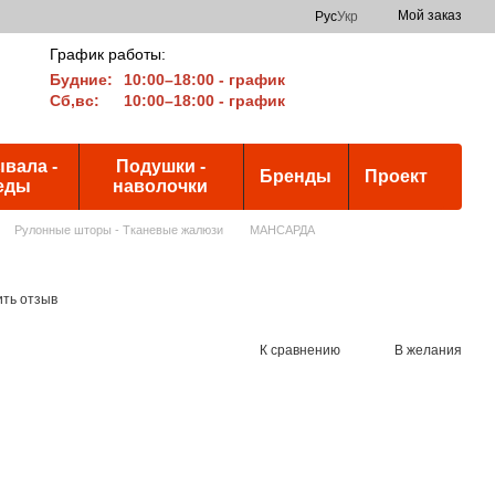
Мой заказ
Рус
Укр
График работы:
Будние:
10:00–18:00 - график
Сб,вс:
10:00–18:00 - график
вала -
Подушки -
Бренды
Проект
еды
наволочки
Рулонные шторы - Тканевые жалюзи
МАНСАРДА
ить отзыв
К сравнению
В желания