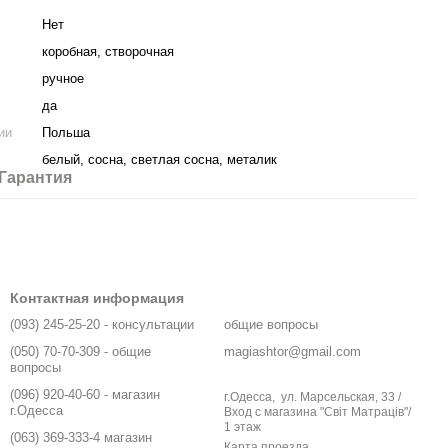
Нет
коробная, створочная
ручное
да
ии
Польша
белый, сосна, светлая сосна, металик
Гарантия
Контактная информация
(093) 245-25-20 - консультации
общие вопросы
(050) 70-70-309 - общие
magiashtor@gmail.com
вопросы
(096) 920-40-60 - магазин
г.Одесса, ул. Марсельская, 33 /
г.Одесса
Вход с магазина "Світ Матраців"/
1 этаж
(063) 369-333-4 магазин
Карта проезда