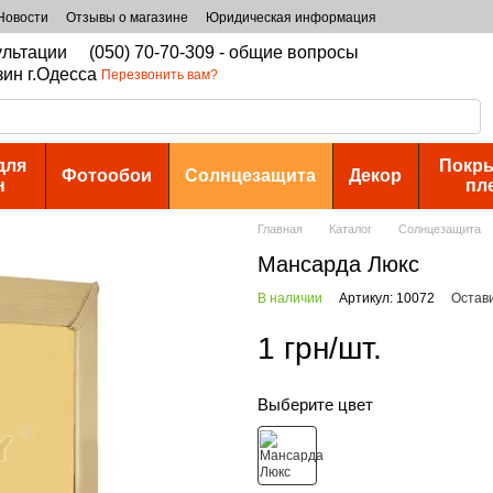
Новости
Отзывы о магазине
Юридическая информация
сультации
(050) 70-70-309 - общие вопросы
зин г.Одесса
Перезвонить вам?
для
Покры
Фотообои
Солнцезащита
Декор
н
пл
Главная
Каталог
Солнцезащита
Мансарда Люкс
В наличии
Артикул: 10072
Остав
1 грн/шт.
Выберите цвет