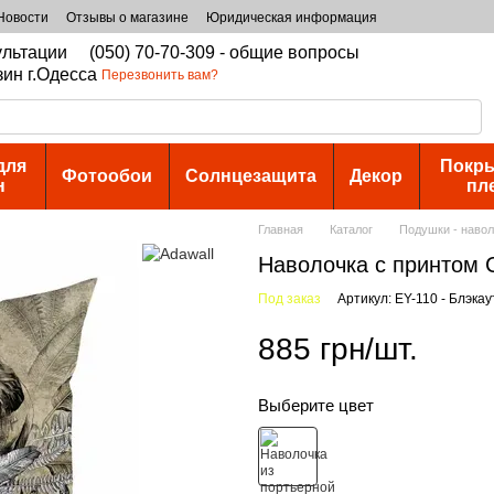
Новости
Отзывы о магазине
Юридическая информация
сультации
(050) 70-70-309 - общие вопросы
зин г.Одесса
Перезвонить вам?
для
Покры
Фотообои
Солнцезащита
Декор
н
пл
Главная
Каталог
Подушки - наво
Наволочка с принтом 
Под заказ
Артикул: EY-110 - Блэкау
885 грн/шт.
Выберите цвет