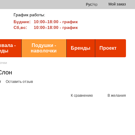
Мой заказ
Рус
Укр
График работы:
Будние:
10:00–18:00 - график
Сб,вс:
10:00–18:00 - график
вала -
Подушки -
Бренды
Проект
еды
наволочки
лочки
Слон
т
Оставить отзыв
К сравнению
В желания