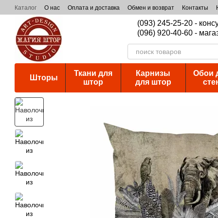
Перейти к основному контенту
Каталог
О нас
Оплата и доставка
Обмен и возврат
Контакты
(093) 245-25-20 - кон
(096) 920-40-60 - мага
Ткани для
Карнизы
Обои 
Шторы
штор
для штор
сте