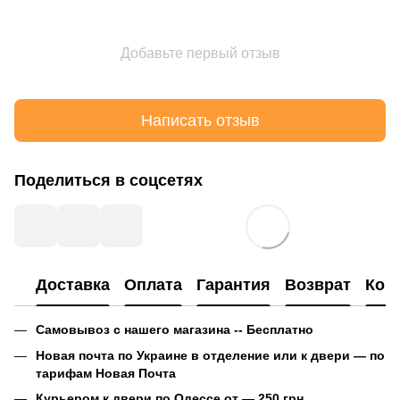
Добавьте первый отзыв
Написать отзыв
Поделиться в соцсетях
Доставка
Оплата
Гарантия
Возврат
Кон
Самовывоз с нашего магазина -- Бесплатно
Новая почта по Украине в отделение или к двери — по
тарифам Новая Почта
Курьером к двери по Одессе от — 250 грн