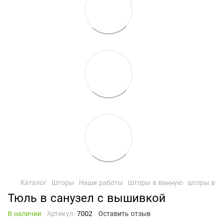
Каталог
Шторы
Наши работы
Шторы в ванную
шторы в
Тюль в санузел с вышивкой
В наличии
Артикул:
7002
Оставить отзыв