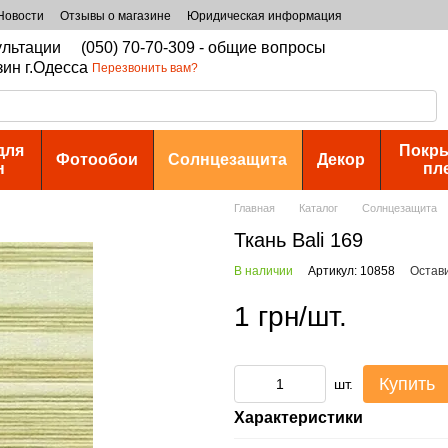
Новости
Отзывы о магазине
Юридическая информация
сультации
(050) 70-70-309 - общие вопросы
зин г.Одесса
Перезвонить вам?
для
Покры
Фотообои
Солнцезащита
Декор
н
пл
Главная
Каталог
Солнцезащита
Ткань Bali 169
В наличии
Артикул: 10858
Остав
1 грн/шт.
Купить
шт.
Характеристики