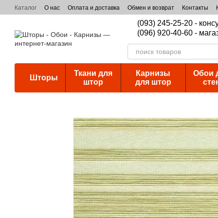
Перейти к основному контенту
Каталог
О нас
Оплата и доставка
Обмен и возврат
Контакты
(093) 245-25-20 - кон
(096) 920-40-60 - мага
Ткани для
Карнизы
Обои 
Шторы
штор
для штор
сте