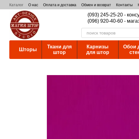
Перейти к основному контенту
Каталог
О нас
Оплата и доставка
Обмен и возврат
Контакты
(093) 245-25-20 - кон
(096) 920-40-60 - мага
Ткани для
Карнизы
Обои 
Шторы
штор
для штор
сте