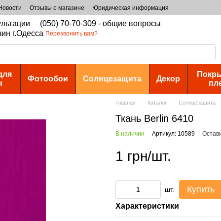
Новости
Отзывы о магазине
Юридическая информация
сультации
(050) 70-70-309 - общие вопросы
зин г.Одесса
Перезвонить вам?
для
Покры
Фотообои
Солнцезащита
Декор
н
пл
Главная
Каталог
Солнцезащита
Ткань Berlin 6410
В наличии
Артикул: 10589
Остав
1 грн/шт.
Купить
шт.
Характеристики