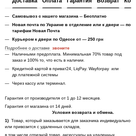
Доставка
Оплата
Гарантия
Возврат
Кон
Самовывоз с нашего магазина -- Бесплатно
Новая почта по Украине в отделение или к двери — по
тарифам Новая Почта
Курьером к двери по Одессе от — 250 грн
Подробнее о доставке
звоните
Наличными предоплата. Минимальная 70% товар под
заказ и 100% то, что есть в наличии.
Кредитной картой в приват24, LiqPay.
Wayforpay
или
др.платежной системы
Через кассу или терминал.
Гарантия от производителя от 1 до 12 месяцев.
Гарантия от магазина от 14 дней.
Условия возврата и обмена.
1)
Товар, который заказывается для заказчика индивидуально
или привозится с удаленных складов,
в том числе отрезной товар, аксессуары на удаленных