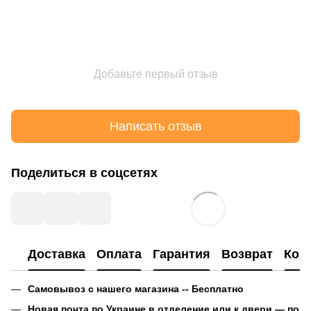
Добавьте первый отзыв
Написать отзыв
Поделиться в соцсетях
Доставка
Оплата
Гарантия
Возврат
Кон
Самовывоз с нашего магазина -- Бесплатно
Новая почта по Украине в отделение или к двери — по