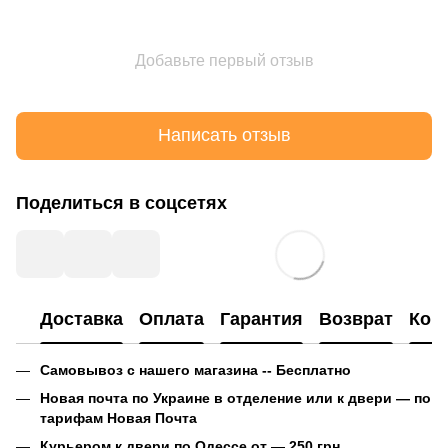
Добавьте первый отзыв
Написать отзыв
Поделиться в соцсетях
Доставка
Оплата
Гарантия
Возврат
Кон
Самовывоз с нашего магазина -- Бесплатно
Новая почта по Украине в отделение или к двери — по
тарифам Новая Почта
Курьером к двери по Одессе от — 250 грн